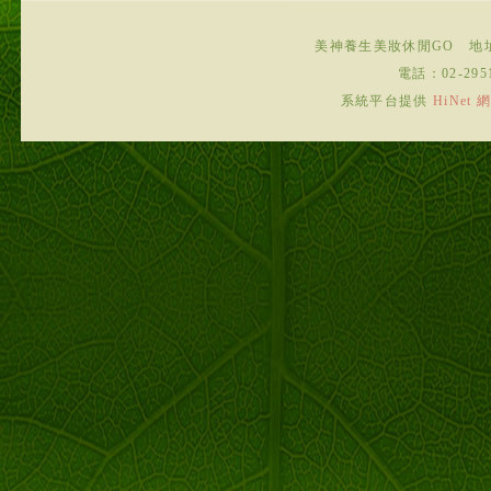
美神養生美妝休閒GO
地
電話：
02-295
系統平台提供
HiNe