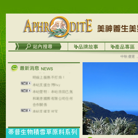
列，可以郵寄至部分亞太
地區～
在外租屋者、居住處無管
理員、不方便在工作地點
取件者，歡迎多多使用
【郵局i郵箱】的服務喔～
【i郵箱】設立的地點，請
進入內頁連結～
中秋優選，大成
成功加入
Line@aphrodite2020 24小
時線上服務不打烊！
本站支援台灣Pay
本站聲明：本站目前已無
和葛堡國際有限公司任何
合作關係
本站支援支付宝
2017年1月1日起，中国大
陆运费不限重量，调降为
NT$320(RMB￥71.00)