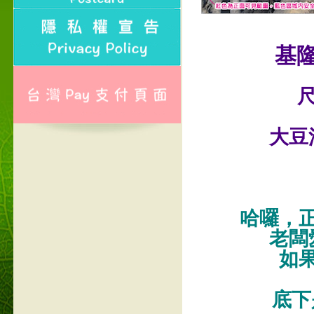
基
尺
大豆
哈囉，
老闆
如
底下是