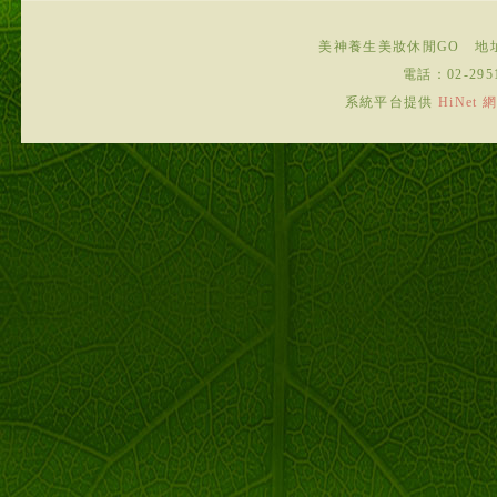
美神養生美妝休閒GO
地
電話：
02-295
系統平台提供
HiNe