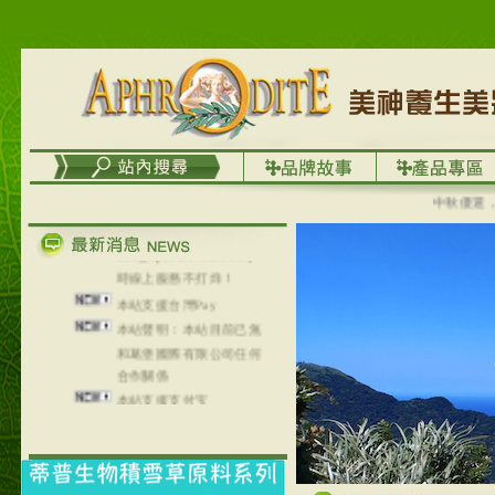
台灣澤芳面膜慕思潔顏系
列，可以郵寄至部分亞太
地區～
在外租屋者、居住處無管
理員、不方便在工作地點
取件者，歡迎多多使用
【郵局i郵箱】的服務喔～
【i郵箱】設立的地點，請
進入內頁連結～
中秋優選，大
成功加入
Line@aphrodite2020 24小
時線上服務不打烊！
本站支援台灣Pay
本站聲明：本站目前已無
和葛堡國際有限公司任何
合作關係
本站支援支付宝
2017年1月1日起，中国大
陆运费不限重量，调降为
NT$320(RMB￥71.00)