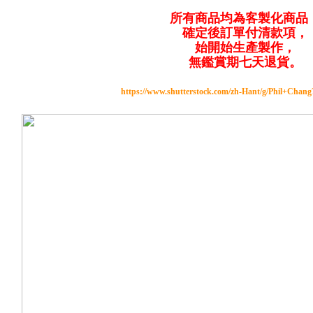
所有商品均為客製化商品
確定後訂單付清款項，
始開始生產製作，
無鑑賞期七天退貨。
https://www.shutterstock.com/zh-Hant/g/Phil+Chan