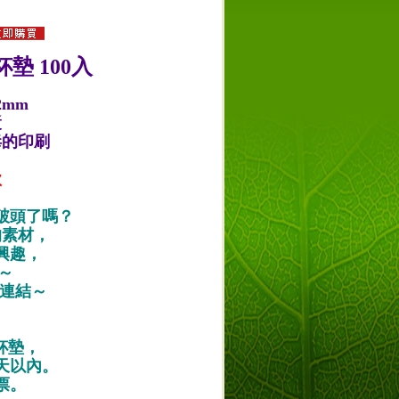
墊 100入
2mm
漿
毒的印刷
款
破頭了嗎？
的素材，
興趣，
唷～
作品連結～
紙杯墊，
天以內。
票。