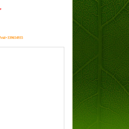
，
g?rid=339654935