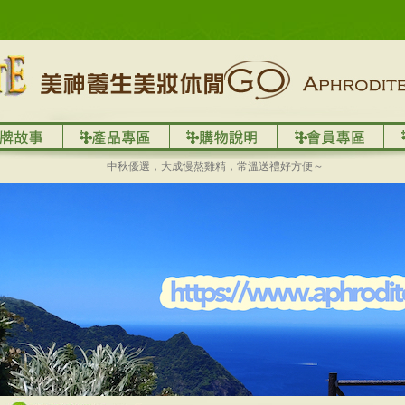
中秋優選，大成慢熬雞精，常溫送禮好方便～