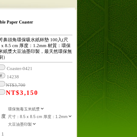
 Paper Coaster
芳鼻頭角環保吸水紙杯墊 100入(尺
 x 8.5 cm 厚度：1.2mm 材質：環保
米紙漿大豆油墨印製，最天然環保無
刷）
Coaster-0421
14238
NT$
3,700
NT$
3,150
厚度