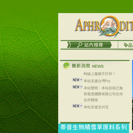
列，可以郵寄至部分亞太
地區～
在外租屋者、居住處無管
理員、不方便在工作地點
取件者，歡迎多多使用
【郵局i郵箱】的服務喔～
【i郵箱】設立的地點，請
進入內頁連結～
成功加入
Line@aphrodite2020 24小
時線上服務不打烊！
本站支援台灣Pay
本站聲明：本站目前已無
和葛堡國際有限公司任何
合作關係
本站支援支付宝
2017年1月1日起，中国大
陆运费不限重量，调降为
NT$320(RMB￥71.00)