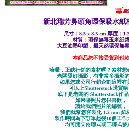
新北瑞芳鼻頭角環保
吸水紙杯
尺寸：8.5 x 8.5 cm 厚度：1.
材質：環保無毒玉米紙
大豆油墨印製，最天然環保無
本商品恕不接受貨到付
哈囉，正缺行銷的素材嗎？素材想
老闆愛好攝影，有非常多攝影
如果您或公司行銷企劃這裡有
可以上Shutterstock購買
底下是老闆的 Shutterstock
如果哪照片您很喜歡，
請給我們照片的編號，
我們就幫您客製化 1.2 mm 
製作時間為下訂單起後10個工作
均可開立兩聯式或三聯式發