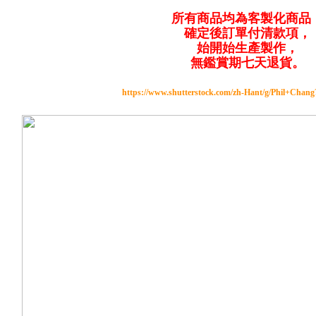
所有商品均為客製化商品
確定後訂單付清款項，
始開始生產製作，
無鑑賞期七天退貨。
https://www.shutterstock.com/zh-Hant/g/Phil+Chan