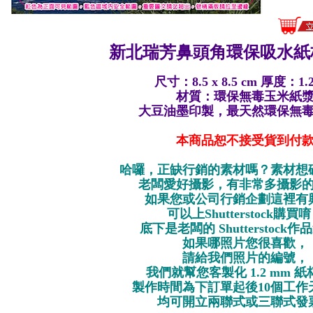
新北瑞芳鼻頭角環保
吸水紙
尺寸：8.5 x 8.5 cm 厚度：1.
材質：環保無毒玉米紙
大豆油墨印製，最天然環保無
本商品恕不接受貨到付
哈囉，正缺行銷的素材嗎？素材想
老闆愛好攝影，有非常多攝影
如果您或公司行銷企劃這裡有
可以上Shutterstock購買
底下是老闆的 Shutterstock
如果哪照片您很喜歡，
請給我們照片的編號，
我們就幫您客製化 1.2 mm 
製作時間為下訂單起後10個工作
均可開立兩聯式或三聯式發