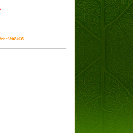
，
g?rid=339654935