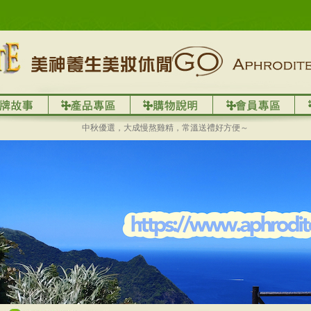
中秋優選，大成慢熬雞精，常溫送禮好方便～