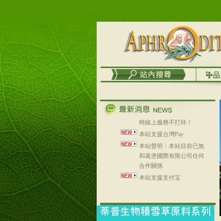
列，可以郵寄至部分亞太
地區～
在外租屋者、居住處無管
理員、不方便在工作地點
取件者，歡迎多多使用
【郵局i郵箱】的服務喔～
【i郵箱】設立的地點，請
進入內頁連結～
成功加入
Line@aphrodite2020 24小
時線上服務不打烊！
本站支援台灣Pay
本站聲明：本站目前已無
和葛堡國際有限公司任何
合作關係
本站支援支付宝
2017年1月1日起，中国大
陆运费不限重量，调降为
NT$320(RMB￥71.00)