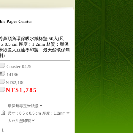
 Paper Coaster
芳鼻頭角環保吸水紙杯墊 50入(尺
 x 8.5 cm 厚度：1.2mm 材質：環保
米紙漿大豆油墨印製，最天然環保無
刷）
Coaster-0425
14186
NT$
2,100
NT$
1,785
厚度