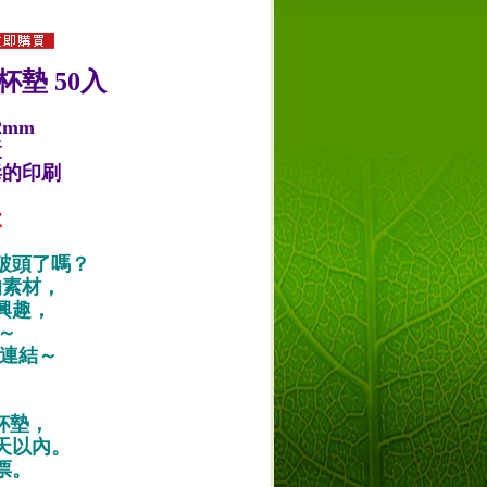
杯墊 50入
2mm
漿
毒的印刷
款
破頭了嗎？
的素材，
興趣，
唷～
作品連結～
紙杯墊，
天以內。
票。