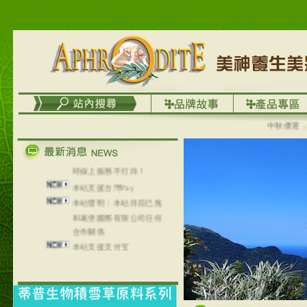
列，可以郵寄至部分亞太
地區～
在外租屋者、居住處無管
理員、不方便在工作地點
取件者，歡迎多多使用
【郵局i郵箱】的服務喔～
【i郵箱】設立的地點，請
進入內頁連結～
成功加入
中秋優選，大成
Line@aphrodite2020 24小
時線上服務不打烊！
本站支援台灣Pay
本站聲明：本站目前已無
和葛堡國際有限公司任何
合作關係
本站支援支付宝
2017年1月1日起，中国大
陆运费不限重量，调降为
NT$320(RMB￥71.00)