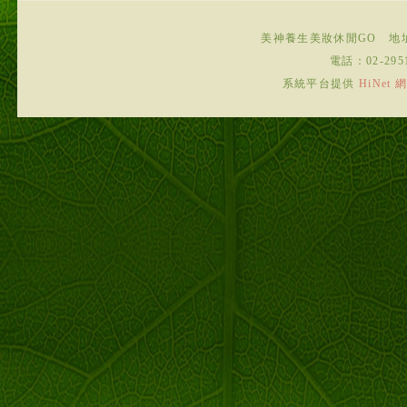
美神養生美妝休閒GO
地
電話：
02-295
系統平台提供
HiNe