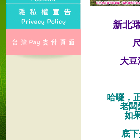
新北
尺
大豆
哈囉，
老闆
如
底下是