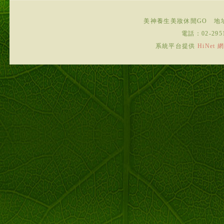
美神養生美妝休閒GO
地
電話：
02-295
系統平台提供
HiNe