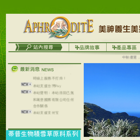
列，可以郵寄至部分亞太
地區～
在外租屋者、居住處無管
理員、不方便在工作地點
取件者，歡迎多多使用
【郵局i郵箱】的服務喔～
【i郵箱】設立的地點，請
進入內頁連結～
成功加入
中秋優選，大成
Line@aphrodite2020 24小
時線上服務不打烊！
本站支援台灣Pay
本站聲明：本站目前已無
和葛堡國際有限公司任何
合作關係
本站支援支付宝
2017年1月1日起，中国大
陆运费不限重量，调降为
NT$320(RMB￥71.00)