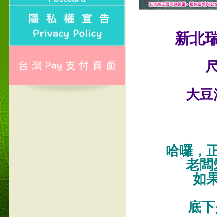
新北
尺
大豆
哈囉，
老闆
如
底下是