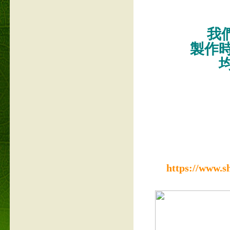
我們
製作
https://www.s