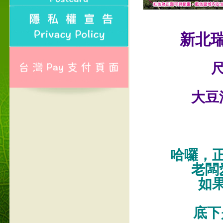
新北
尺
大豆
哈囉，
老闆
如
底下是