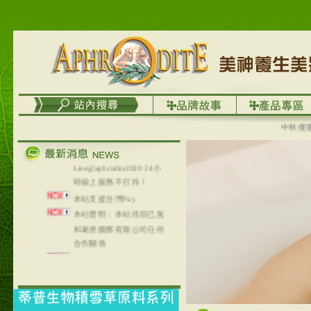
台灣澤芳面膜慕思潔顏系
列，可以郵寄至部分亞太
地區～
在外租屋者、居住處無管
理員、不方便在工作地點
取件者，歡迎多多使用
【郵局i郵箱】的服務喔～
【i郵箱】設立的地點，請
進入內頁連結～
中秋優選，大
成功加入
Line@aphrodite2020 24小
時線上服務不打烊！
本站支援台灣Pay
本站聲明：本站目前已無
和葛堡國際有限公司任何
合作關係
本站支援支付宝
2017年1月1日起，中国大
陆运费不限重量，调降为
NT$320(RMB￥71.00)