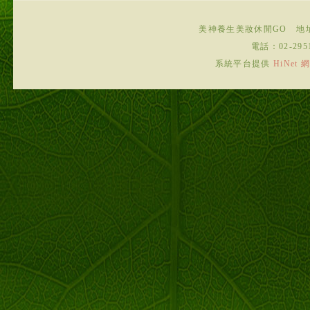
美神養生美妝休閒GO
地
電話：
02-295
系統平台提供
HiNe