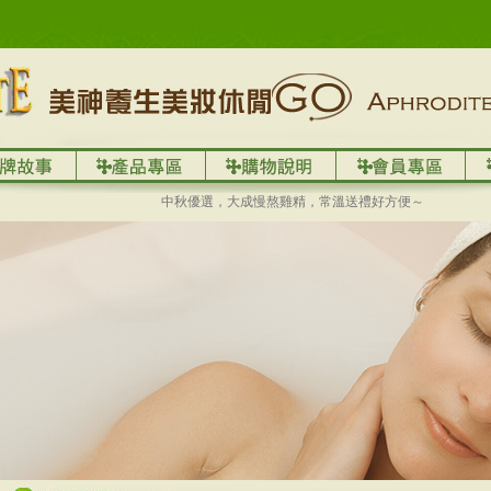
中秋優選，大成慢熬雞精，常溫送禮好方便～