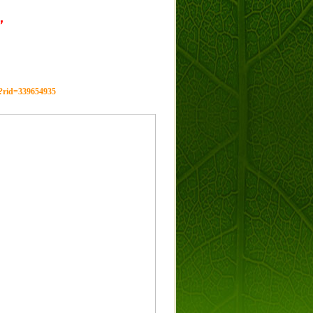
，
g?rid=339654935