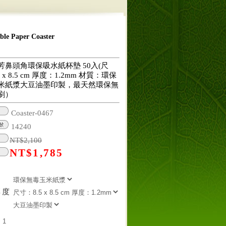
 Paper Coaster
芳鼻頭角環保吸水紙杯墊 50入(尺
 x 8.5 cm 厚度：1.2mm 材質：環保
米紙漿大豆油墨印製，最天然環保無
刷）
Coaster-0467
14240
NT$
2,100
NT$
1,785
厚度