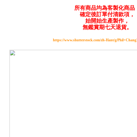
所有商品均為客製化商品
確定後訂單付清款項，
始開始生產製作，
無鑑賞期七天退貨。
https://www.shutterstock.com/zh-Hant/g/Phil+Chan