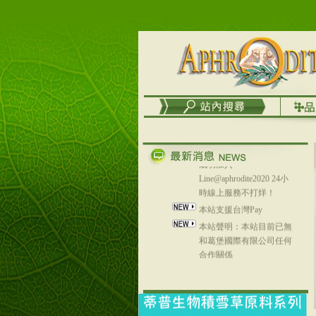
務
台灣澤芳面膜慕思潔顏系
列，可以郵寄至部分亞太
地區～
在外租屋者、居住處無管
理員、不方便在工作地點
取件者，歡迎多多使用
【郵局i郵箱】的服務喔～
【i郵箱】設立的地點，請
進入內頁連結～
成功加入
Line@aphrodite2020 24小
時線上服務不打烊！
本站支援台灣Pay
本站聲明：本站目前已無
和葛堡國際有限公司任何
合作關係
本站支援支付宝
2017年1月1日起，中国大
陆运费不限重量，调降为
NT$320(RMB￥71.00)