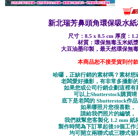
新北瑞芳鼻頭角環保
吸水紙
尺寸：8.5 x 8.5 cm 厚度：1.
材質：環保無毒玉米紙
大豆油墨印製，最天然環保無
本商品恕不接受貨到付
哈囉，正缺行銷的素材嗎？素材想
老闆愛好攝影，有非常多攝影
如果您或公司行銷企劃這裡有
可以上Shutterstock購買
底下是老闆的 Shutterstock
如果哪照片您很喜歡，
請給我們照片的編號，
我們就幫您客製化 1.2 mm 
製作時間為下訂單起後10個工作
均可開立兩聯式或三聯式發