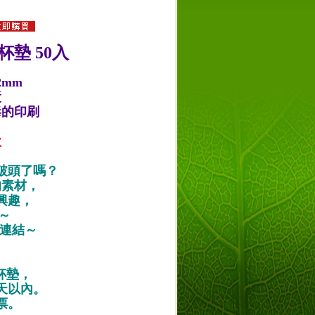
杯墊 50入
2mm
漿
毒的印刷
款
破頭了嗎？
的素材，
興趣，
唷～
作品連結～
紙杯墊，
天以內。
票。