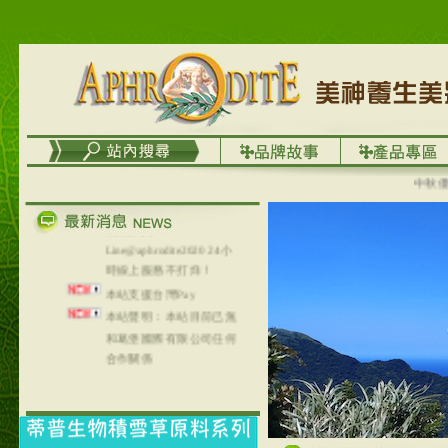
台灣澤芳面膜慕思潔顏系
列，可以郵寄至部分亞太
地區～
在外租屋者、居住處無管
理員、不方便在工作地點
取件者，歡迎多多使用
【郵局i郵箱】的服務喔～
【i郵箱】設立的地點，請
中秋優選
進入內頁連結～
成功加入
Line@aphrodite2020 24小
時線上服務不打烊！
本站支援台灣Pay
本站聲明：本站目前已無
和葛堡國際有限公司任何
合作關係
本站支援支付宝
2017年1月1日起，中国大
陆运费不限重量，调降为
NT$320(RMB￥71.00)