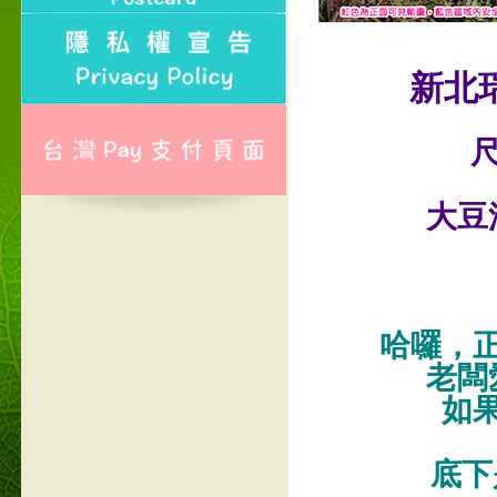
新北
尺
大豆
哈囉，
老闆
如
底下是