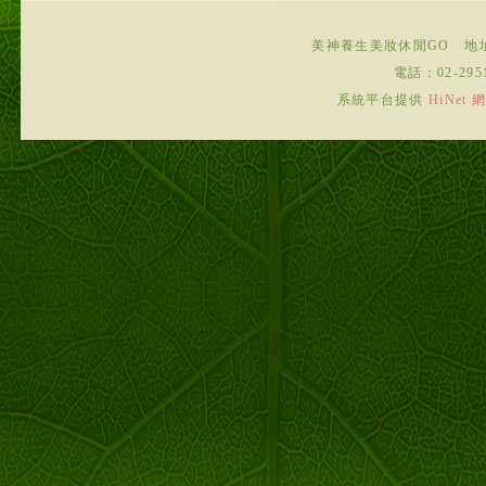
美神養生美妝休閒GO
地
電話：
02-295
系統平台提供
HiNe