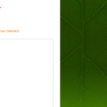
，
g?rid=339654935