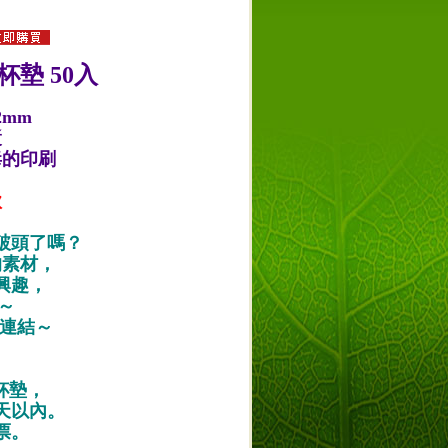
杯墊 50入
2mm
漿
毒的印刷
款
破頭了嗎？
的素材，
興趣，
唷～
作品連結～
紙杯墊，
天以內。
票。