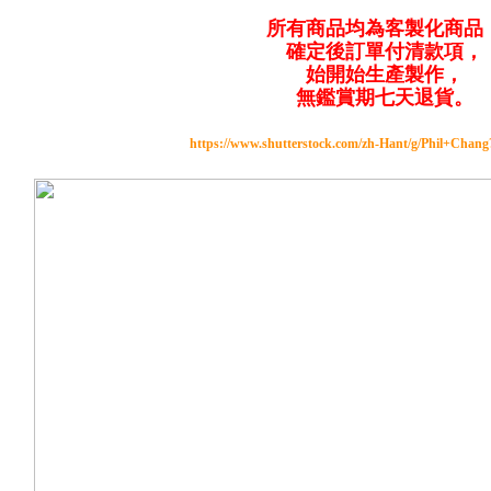
所有商品均為客製化商品
確定後訂單付清款項，
始開始生產製作，
無鑑賞期七天退貨。
https://www.shutterstock.com/zh-Hant/g/Phil+Chan