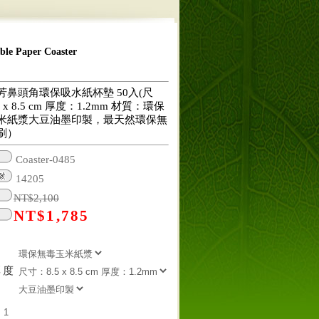
 Paper Coaster
芳鼻頭角環保吸水紙杯墊 50入(尺
 x 8.5 cm 厚度：1.2mm 材質：環保
米紙漿大豆油墨印製，最天然環保無
刷）
Coaster-0485
14205
NT$
2,100
NT$
1,785
厚度