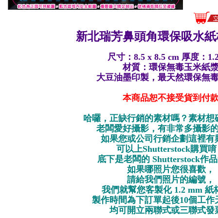
新北瑞芳鼻頭角環保
吸水紙
尺寸：8.5 x 8.5 cm 厚度：1.
材質：環保無毒玉米紙
大豆油墨印製，最天然環保無
本商品恕不接受貨到付
哈囉，正缺行銷的素材嗎？素材想
老闆愛好攝影，有非常多攝影
如果您或公司行銷企劃這裡有
可以上Shutterstock購買
底下是老闆的 Shutterstock
如果哪照片您很喜歡，
請給我們照片的編號，
我們就幫您客製化 1.2 mm 
製作時間為下訂單起後10個工作
均可開立兩聯式或三聯式發