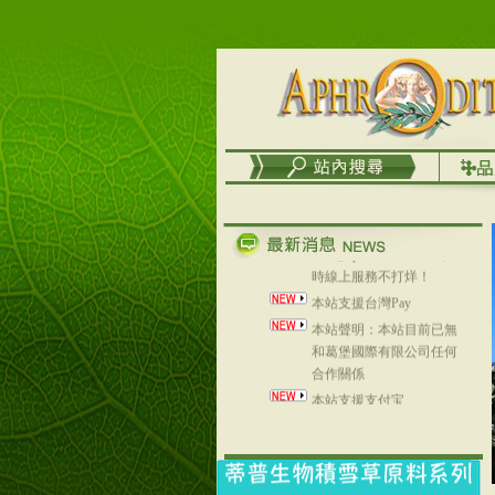
台灣澤芳面膜慕思潔顏系
列，可以郵寄至部分亞太
地區～
在外租屋者、居住處無管
理員、不方便在工作地點
取件者，歡迎多多使用
【郵局i郵箱】的服務喔～
【i郵箱】設立的地點，請
進入內頁連結～
成功加入
Line@aphrodite2020 24小
時線上服務不打烊！
本站支援台灣Pay
本站聲明：本站目前已無
和葛堡國際有限公司任何
合作關係
本站支援支付宝
2017年1月1日起，中国大
陆运费不限重量，调降为
NT$320(RMB￥71.00)