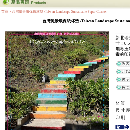
首頁
>
台灣風景環保紙杯墊 /Taiwan Landscape Sustainable Paper Coaster
台灣風景環保紙杯墊 /Taiwan Landscape Sustainable
新北瑞
寸：8.5
無毒玉
毒的印
材質
尺寸
印刷