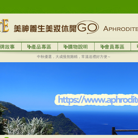
中秋優選，大成慢熬雞精，常溫送禮好方便～