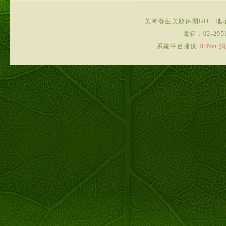
美神養生美妝休閒GO
地
電話：
02-295
系統平台提供
HiNe