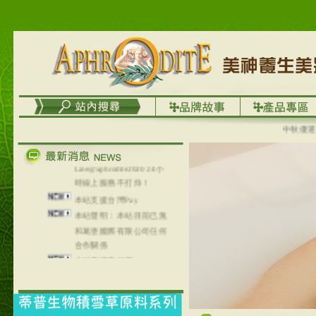
台灣澤芳面膜慕思潔顏系
列，可以郵寄至部分亞太
地區～
在外租屋者、居住處無管
理員、不方便在工作地點
取件者，歡迎多多使用
【郵局i郵箱】的服務喔～
【i郵箱】設立的地點，請
進入內頁連結～
中秋優選，
成功加入
Line@aphrodite2020 24小
時線上服務不打烊！
本站支援台灣Pay
本站聲明：本站目前已無
和葛堡國際有限公司任何
合作關係
本站支援支付宝
2017年1月1日起，中国大
陆运费不限重量，调降为
NT$320(RMB￥71.00)