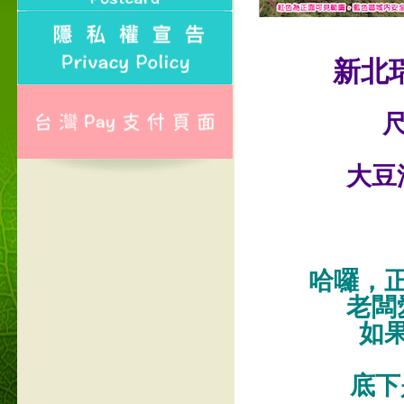
新北
尺
大豆
哈囉，
老闆
如
底下是