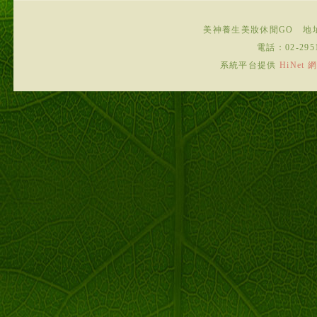
美神養生美妝休閒GO
地
電話：
02-295
系統平台提供
HiNe