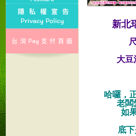
新北
尺
大豆
哈囉，
老闆
如
底下是