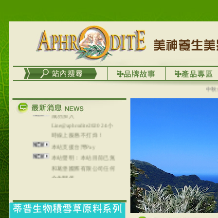
務
台灣澤芳面膜慕思潔顏系
列，可以郵寄至部分亞太
地區～
在外租屋者、居住處無管
理員、不方便在工作地點
取件者，歡迎多多使用
【郵局i郵箱】的服務喔～
【i郵箱】設立的地點，請
中秋優選
進入內頁連結～
成功加入
Line@aphrodite2020 24小
時線上服務不打烊！
本站支援台灣Pay
本站聲明：本站目前已無
和葛堡國際有限公司任何
合作關係
本站支援支付宝
2017年1月1日起，中国大
陆运费不限重量，调降为
NT$320(RMB￥71.00)