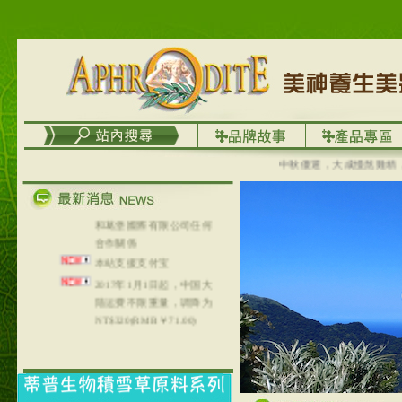
理員、不方便在工作地點
取件者，歡迎多多使用
【郵局i郵箱】的服務喔～
【i郵箱】設立的地點，請
進入內頁連結～
成功加入
Line@aphrodite2020 24小
時線上服務不打烊！
本站支援台灣Pay
中秋優選，大成慢熬雞精，常
本站聲明：本站目前已無
和葛堡國際有限公司任何
合作關係
本站支援支付宝
2017年1月1日起，中国大
陆运费不限重量，调降为
NT$320(RMB￥71.00)