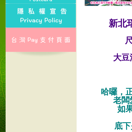
新北
尺
大豆
哈囉，
老闆
如
底下是