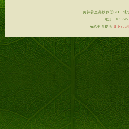
美神養生美妝休閒GO
地
電話：
02-295
系統平台提供
HiNe