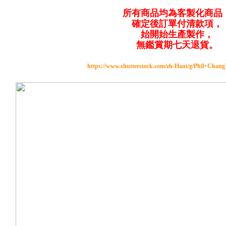
所有商品均為客製化商品
確定後訂單付清款項，
始開始生產製作，
無鑑賞期七天退貨。
https://www.shutterstock.com/zh-Hant/g/Phil+Chan