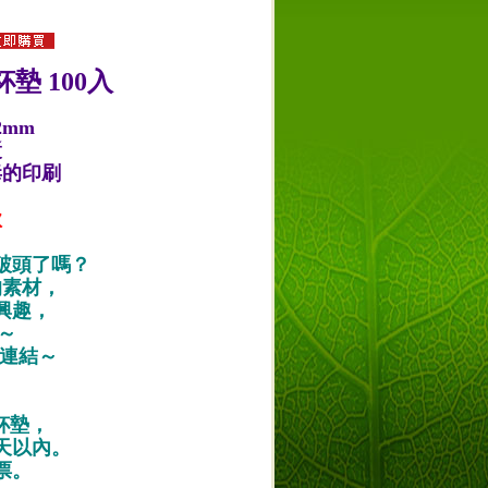
墊 100入
2mm
漿
毒的印刷
款
破頭了嗎？
的素材，
興趣，
唷～
作品連結～
紙杯墊，
天以內。
票。