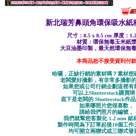
新北瑞芳鼻頭角環保
吸水紙杯
尺寸：8.5 x 8.5 cm 厚度：1.
材質：環保無毒玉米紙
大豆油墨印製，最天然環保無
本商品恕不接受貨到付
哈囉，正缺行銷的素材嗎？素材想
老闆愛好攝影，有非常多攝影
如果您或公司行銷企劃這裡有
可以上Shutterstock購買
底下是老闆的 Shutterstock
如果哪照片您很喜歡，
請給我們照片的編號，
我們就幫您客製化 1.2 mm 
製作時間為下訂單起後10個工作
均可開立兩聯式或三聯式發