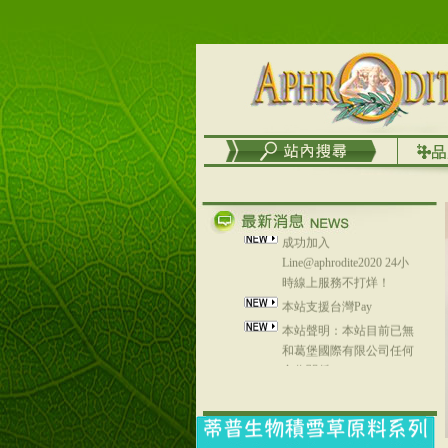
務
台灣澤芳面膜慕思潔顏系
列，可以郵寄至部分亞太
地區～
在外租屋者、居住處無管
理員、不方便在工作地點
取件者，歡迎多多使用
【郵局i郵箱】的服務喔～
【i郵箱】設立的地點，請
進入內頁連結～
成功加入
Line@aphrodite2020 24小
時線上服務不打烊！
本站支援台灣Pay
本站聲明：本站目前已無
和葛堡國際有限公司任何
合作關係
本站支援支付宝
2017年1月1日起，中国大
陆运费不限重量，调降为
NT$320(RMB￥71.00)