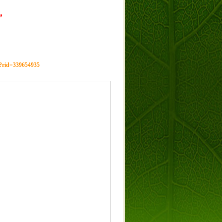
，
g?rid=339654935