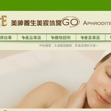
中秋優選，大成慢熬雞精，常溫送禮好方便～