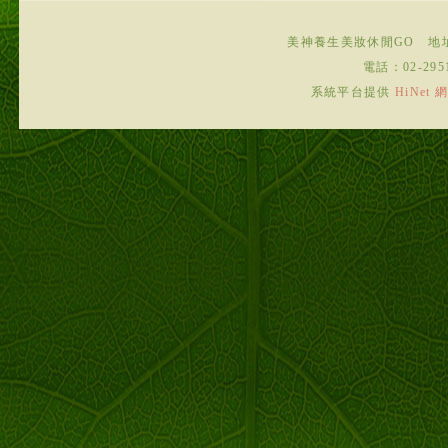
美神養生美妝休閒GO
地
電話：
02-295
系統平台提供
HiNe