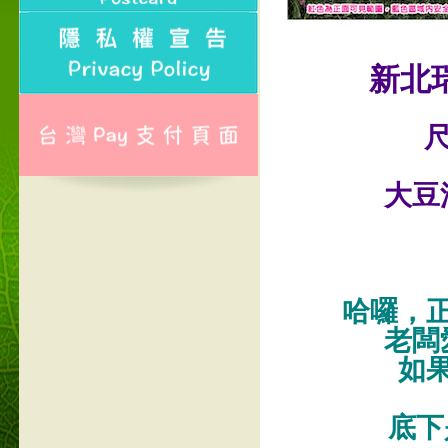
新北
尺
大豆
哈囉，
老闆
如
底下是