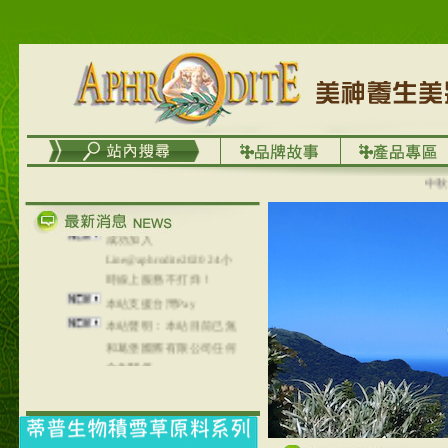
務
台灣澤芳面膜慕思潔顏系
列，可以郵寄至部分亞太
地區～
在外租屋者、居住處無管
理員、不方便在工作地點
取件者，歡迎多多使用
【郵局i郵箱】的服務喔～
【i郵箱】設立的地點，請
中秋優選
進入內頁連結～
成功加入
Line@aphrodite2020 24小
時線上服務不打烊！
本站支援台灣Pay
本站聲明：本站目前已無
和葛堡國際有限公司任何
合作關係
本站支援支付宝
2017年1月1日起，中国大
陆运费不限重量，调降为
NT$320(RMB￥71.00)