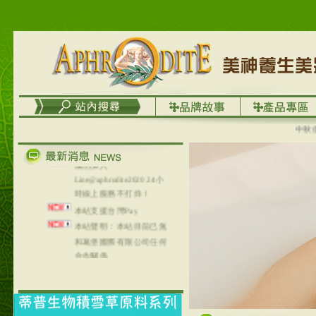
台灣澤芳面膜慕思潔顏系
列，可以郵寄至部分亞太
地區～
在外租屋者、居住處無管
理員、不方便在工作地點
取件者，歡迎多多使用
【郵局i郵箱】的服務喔～
【i郵箱】設立的地點，請
中秋優選
進入內頁連結～
成功加入
Line@aphrodite2020 24小
時線上服務不打烊！
本站支援台灣Pay
本站聲明：本站目前已無
和葛堡國際有限公司任何
合作關係
本站支援支付宝
2017年1月1日起，中国大
陆运费不限重量，调降为
NT$320(RMB￥71.00)