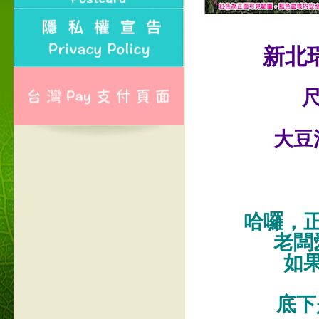
新北
尺
大豆
哈囉，
老闆
如
底下是