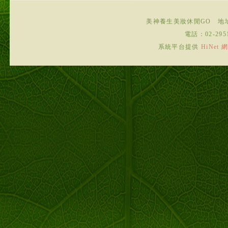
美神養生美妝休閒GO
地
電話：
02-295
系統平台提供
HiNe