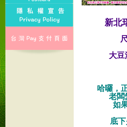
新北
尺
大豆
哈囉，
老闆
如
底下是