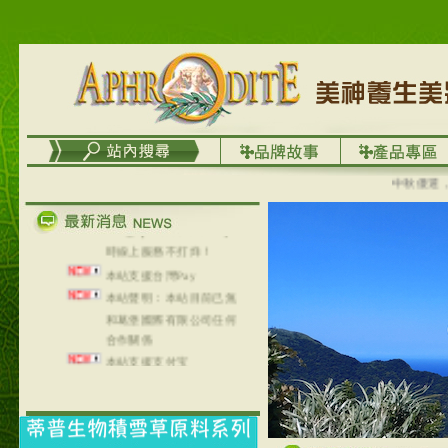
台灣澤芳面膜慕思潔顏系
列，可以郵寄至部分亞太
地區～
在外租屋者、居住處無管
理員、不方便在工作地點
取件者，歡迎多多使用
【郵局i郵箱】的服務喔～
【i郵箱】設立的地點，請
進入內頁連結～
中秋優選，大
成功加入
Line@aphrodite2020 24小
時線上服務不打烊！
本站支援台灣Pay
本站聲明：本站目前已無
和葛堡國際有限公司任何
合作關係
本站支援支付宝
2017年1月1日起，中国大
陆运费不限重量，调降为
NT$320(RMB￥71.00)