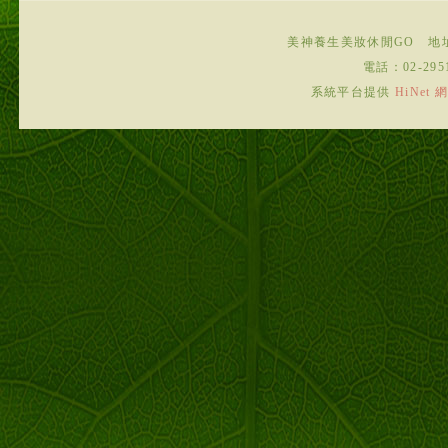
美神養生美妝休閒GO
地
電話：
02-295
系統平台提供
HiNe