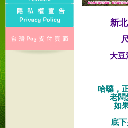
新北
尺
大豆
哈囉，
老闆
如
底下是