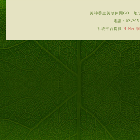
美神養生美妝休閒GO
地
電話：
02-295
系統平台提供
HiNe