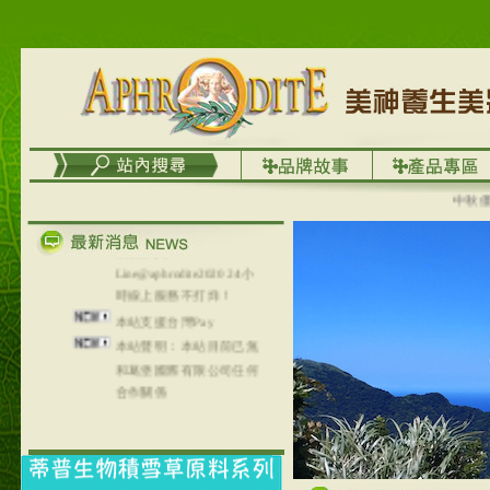
台灣澤芳面膜慕思潔顏系
列，可以郵寄至部分亞太
地區～
在外租屋者、居住處無管
理員、不方便在工作地點
取件者，歡迎多多使用
【郵局i郵箱】的服務喔～
【i郵箱】設立的地點，請
進入內頁連結～
中秋優選，
成功加入
Line@aphrodite2020 24小
時線上服務不打烊！
本站支援台灣Pay
本站聲明：本站目前已無
和葛堡國際有限公司任何
合作關係
本站支援支付宝
2017年1月1日起，中国大
陆运费不限重量，调降为
NT$320(RMB￥71.00)