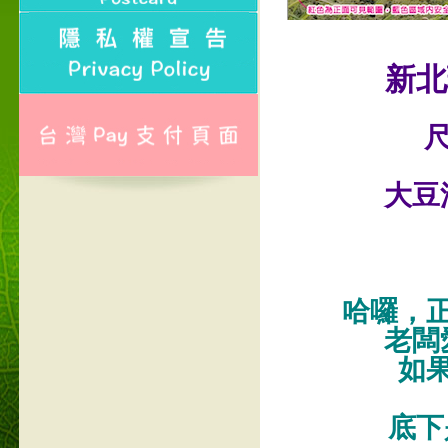
新北
尺
大豆
哈囉，
老闆
如
底下是