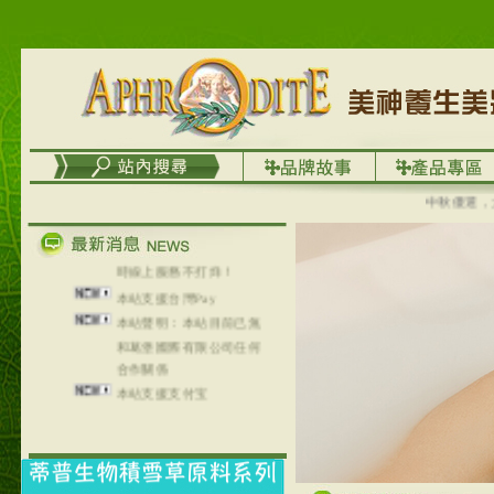
列，可以郵寄至部分亞太
地區～
在外租屋者、居住處無管
理員、不方便在工作地點
取件者，歡迎多多使用
【郵局i郵箱】的服務喔～
【i郵箱】設立的地點，請
進入內頁連結～
成功加入
中秋優選，大成
Line@aphrodite2020 24小
時線上服務不打烊！
本站支援台灣Pay
本站聲明：本站目前已無
和葛堡國際有限公司任何
合作關係
本站支援支付宝
2017年1月1日起，中国大
陆运费不限重量，调降为
NT$320(RMB￥71.00)