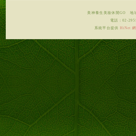
美神養生美妝休閒GO
地
電話：
02-295
系統平台提供
HiNe