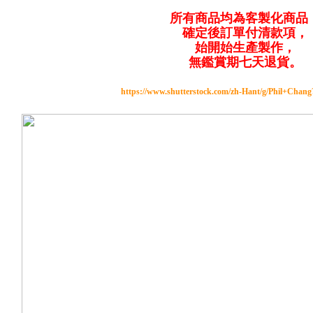
所有商品均為客製化商品
確定後訂單付清款項，
始開始生產製作，
無鑑賞期七天退貨。
https://www.shutterstock.com/zh-Hant/g/Phil+Chan