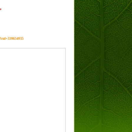
，
g?rid=339654935