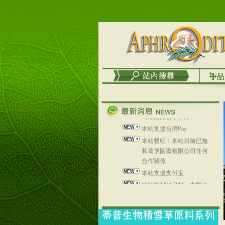
列，可以郵寄至部分亞太
地區～
在外租屋者、居住處無管
理員、不方便在工作地點
取件者，歡迎多多使用
【郵局i郵箱】的服務喔～
【i郵箱】設立的地點，請
進入內頁連結～
成功加入
Line@aphrodite2020 24小
時線上服務不打烊！
本站支援台灣Pay
本站聲明：本站目前已無
和葛堡國際有限公司任何
合作關係
本站支援支付宝
2017年1月1日起，中国大
陆运费不限重量，调降为
NT$320(RMB￥71.00)