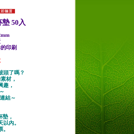
墊 50入
2mm
漿
毒的印刷
款
破頭了嗎？
的素材，
興趣，
唷～
作品連結～
紙杯墊，
天以內。
票。