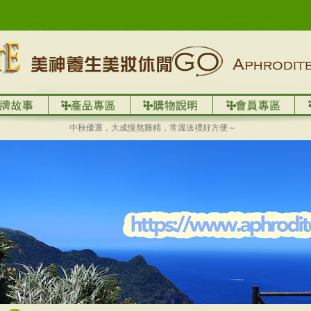
中秋優選，大成慢熬雞精，常溫送禮好方便～