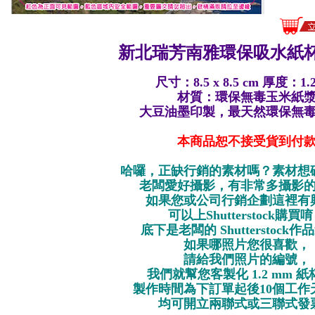
新北瑞芳南雅環保
吸水紙杯
尺寸：8.5 x 8.5 cm 厚度：1.
材質：環保無毒玉米紙
大豆油墨印製，最天然環保無
本商品恕不接受貨到付
哈囉，正缺行銷的素材嗎？素材想
老闆愛好攝影，有非常多攝影
如果您或公司行銷企劃這裡有
可以上Shutterstock購買
底下是老闆的 Shutterstock
如果哪照片您很喜歡，
請給我們照片的編號，
我們就幫您客製化 1.2 mm 
製作時間為下訂單起後10個工作
均可開立兩聯式或三聯式發