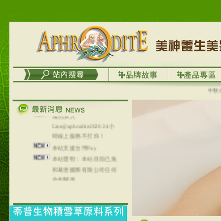
台灣澤芳面膜慕思潔顏系
列，可以郵寄至部分亞太
地區～
在外租屋者、居住處無管
理員、不方便在工作地點
取件者，歡迎多多使用
【郵局i郵箱】的服務喔～
【i郵箱】設立的地點，請
中秋優選
進入內頁連結～
成功加入
Line@aphrodite2020 24小
時線上服務不打烊！
本站支援台灣Pay
本站聲明：本站目前已無
和葛堡國際有限公司任何
合作關係
本站支援支付宝
2017年1月1日起，中国大
陆运费不限重量，调降为
NT$320(RMB￥71.00)