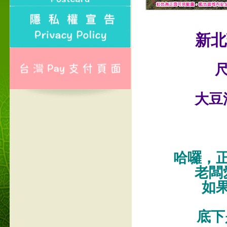
新北
尺
大豆
哈囉，
老闆
如
底下是