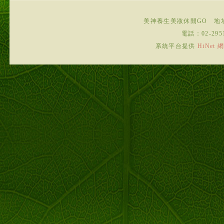
美神養生美妝休閒GO
地
電話：
02-295
系統平台提供
HiNe