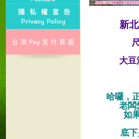
新北
尺
大豆
哈囉，
老闆
如
底下是