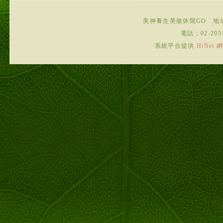
美神養生美妝休閒GO
地
電話：
02-295
系統平台提供
HiNe