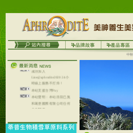
務
台灣澤芳面膜慕思潔顏系
列，可以郵寄至部分亞太
地區～
在外租屋者、居住處無管
理員、不方便在工作地點
取件者，歡迎多多使用
【郵局i郵箱】的服務喔～
【i郵箱】設立的地點，請
中秋優選
進入內頁連結～
成功加入
Line@aphrodite2020 24小
時線上服務不打烊！
本站支援台灣Pay
本站聲明：本站目前已無
和葛堡國際有限公司任何
合作關係
本站支援支付宝
2017年1月1日起，中国大
陆运费不限重量，调降为
NT$320(RMB￥71.00)