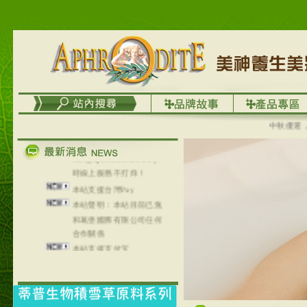
列，可以郵寄至部分亞太
地區～
在外租屋者、居住處無管
理員、不方便在工作地點
取件者，歡迎多多使用
【郵局i郵箱】的服務喔～
【i郵箱】設立的地點，請
進入內頁連結～
中秋優選，大成
成功加入
Line@aphrodite2020 24小
時線上服務不打烊！
本站支援台灣Pay
本站聲明：本站目前已無
和葛堡國際有限公司任何
合作關係
本站支援支付宝
2017年1月1日起，中国大
陆运费不限重量，调降为
NT$320(RMB￥71.00)