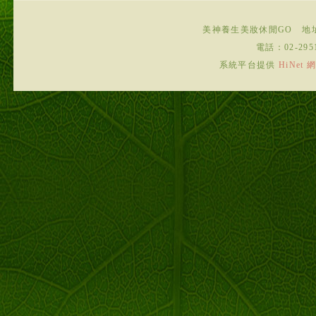
美神養生美妝休閒GO
地
電話：
02-295
系統平台提供
HiNe