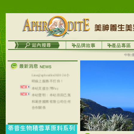
台灣澤芳面膜慕思潔顏系
列，可以郵寄至部分亞太
地區～
在外租屋者、居住處無管
理員、不方便在工作地點
取件者，歡迎多多使用
【郵局i郵箱】的服務喔～
【i郵箱】設立的地點，請
進入內頁連結～
中秋優選，
成功加入
Line@aphrodite2020 24小
時線上服務不打烊！
本站支援台灣Pay
本站聲明：本站目前已無
和葛堡國際有限公司任何
合作關係
本站支援支付宝
2017年1月1日起，中国大
陆运费不限重量，调降为
NT$320(RMB￥71.00)