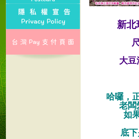
新北
尺
大豆
哈囉，
老闆
如
底下是