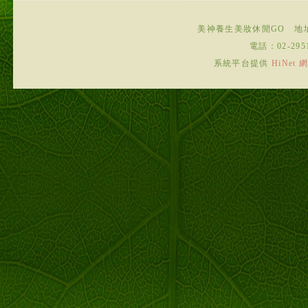
美神養生美妝休閒GO
地
電話：
02-295
系統平台提供
HiNe