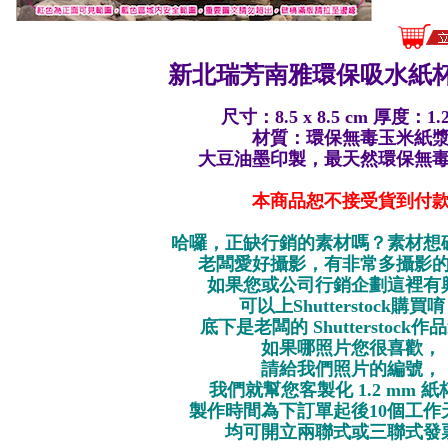
新北瑞芳南雅環保
吸水紙杯
尺寸：8.5 x 8.5 cm 厚度：1.
材質：環保無毒玉米紙
大豆油墨印製，最天然環保無
本商品恕不接受貨到付
哈囉，正缺行銷的素材嗎？素材想
老闆愛好攝影，有非常多攝影
如果您或公司行銷企劃這裡有
可以上Shutterstock購買
底下是老闆的 Shutterstock
如果哪照片您很喜歡，
請給我們照片的編號，
我們就幫您客製化 1.2 mm 
製作時間為下訂單起後10個工作
均可開立兩聯式或三聯式發