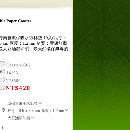
 Paper Coaster
芳南雅環保吸水紙杯墊 10入(尺寸：
 8.5 cm 厚度：1.2mm 材質：環保無毒
漿大豆油墨印製，最天然環保無毒的
Coaster-0582
14193
NT$
500
NT$
420
厚度