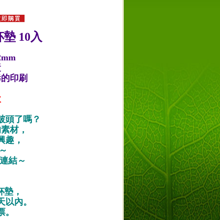
墊 10入
2mm
漿
毒的印刷
款
破頭了嗎？
的素材，
興趣，
唷～
作品連結～
紙杯墊，
天以內。
票。