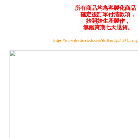
所有商品均為客製化商品
確定後訂單付清款項，
始開始生產製作，
無鑑賞期七天退貨。
https://www.shutterstock.com/zh-Hant/g/Phil+Chan