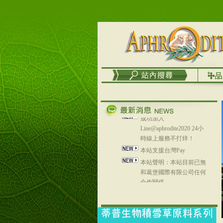
務
台灣澤芳面膜慕思潔顏系
列，可以郵寄至部分亞太
地區～
在外租屋者、居住處無管
理員、不方便在工作地點
取件者，歡迎多多使用
【郵局i郵箱】的服務喔～
【i郵箱】設立的地點，請
進入內頁連結～
成功加入
Line@aphrodite2020 24小
時線上服務不打烊！
本站支援台灣Pay
本站聲明：本站目前已無
和葛堡國際有限公司任何
合作關係
本站支援支付宝
2017年1月1日起，中国大
陆运费不限重量，调降为
NT$320(RMB￥71.00)