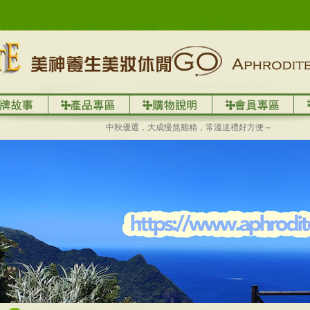
中秋優選，大成慢熬雞精，常溫送禮好方便～