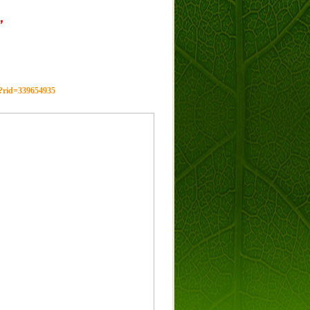
，
g?rid=339654935