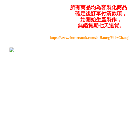
所有商品均為客製化商品
確定後訂單付清款項，
始開始生產製作，
無鑑賞期七天退貨。
https://www.shutterstock.com/zh-Hant/g/Phil+Chan