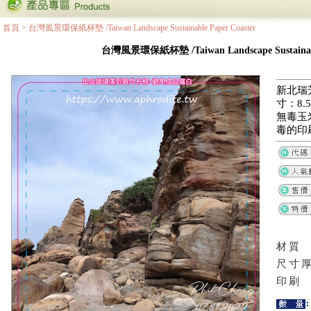
首頁
>
台灣風景環保紙杯墊 /Taiwan Landscape Sustainable Paper Coaster
台灣風景環保紙杯墊 /Taiwan Landscape Sustainable
新北瑞
寸：8.5
無毒玉
毒的印
材質
尺寸
印刷