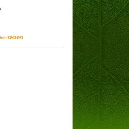
，
g?rid=339654935