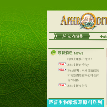
列，可以郵寄至部分亞太
地區～
在外租屋者、居住處無管
理員、不方便在工作地點
取件者，歡迎多多使用
【郵局i郵箱】的服務喔～
【i郵箱】設立的地點，請
進入內頁連結～
成功加入
Line@aphrodite2020 24小
時線上服務不打烊！
本站支援台灣Pay
本站聲明：本站目前已無
和葛堡國際有限公司任何
合作關係
本站支援支付宝
2017年1月1日起，中国大
陆运费不限重量，调降为
NT$320(RMB￥71.00)