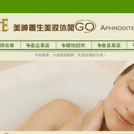
中秋優選，大成慢熬雞精，常溫送禮好方便～