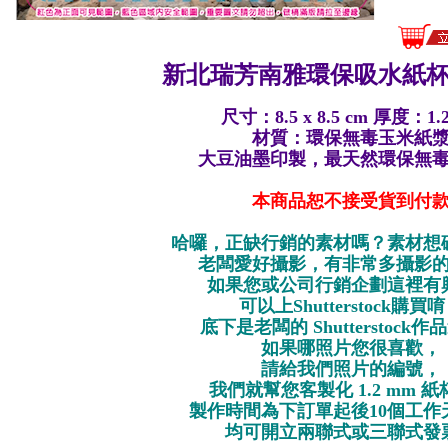
新北瑞芳南雅環保
吸水紙杯墊
尺寸：8.5 x 8.5 cm 厚度：1.
材質：環保無毒玉米紙
大豆油墨印製，最天然環保無
本商品恕不接受貨到付
哈囉，正缺行銷的素材嗎？素材想
老闆愛好攝影，有非常多攝影
如果您或公司行銷企劃這裡有
可以上Shutterstock購買
底下是老闆的 Shutterstock
如果哪照片您很喜歡，
請給我們照片的編號，
我們就幫您客製化 1.2 mm 
製作時間為下訂單起後10個工作
均可開立兩聯式或三聯式發