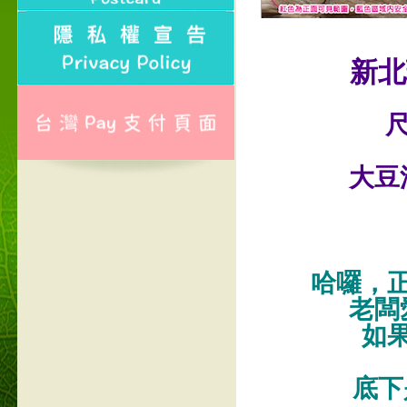
新北
尺
大豆
哈囉，
老闆
如
底下是