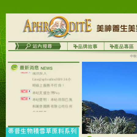
台灣澤芳面膜慕思潔顏系
列，可以郵寄至部分亞太
地區～
在外租屋者、居住處無管
理員、不方便在工作地點
取件者，歡迎多多使用
【郵局i郵箱】的服務喔～
【i郵箱】設立的地點，請
中秋優選
進入內頁連結～
成功加入
Line@aphrodite2020 24小
時線上服務不打烊！
本站支援台灣Pay
本站聲明：本站目前已無
和葛堡國際有限公司任何
合作關係
本站支援支付宝
2017年1月1日起，中国大
陆运费不限重量，调降为
NT$320(RMB￥71.00)