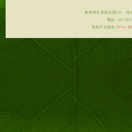
美神養生美妝休閒GO
地
電話：
02-295
系統平台提供
HiNe