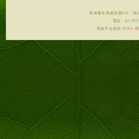
美神養生美妝休閒GO
地
電話：
02-295
系統平台提供
HiNe