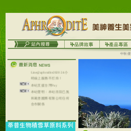
台灣澤芳面膜慕思潔顏系
列，可以郵寄至部分亞太
地區～
在外租屋者、居住處無管
理員、不方便在工作地點
取件者，歡迎多多使用
【郵局i郵箱】的服務喔～
【i郵箱】設立的地點，請
進入內頁連結～
中秋優選，
成功加入
Line@aphrodite2020 24小
時線上服務不打烊！
本站支援台灣Pay
本站聲明：本站目前已無
和葛堡國際有限公司任何
合作關係
本站支援支付宝
2017年1月1日起，中国大
陆运费不限重量，调降为
NT$320(RMB￥71.00)