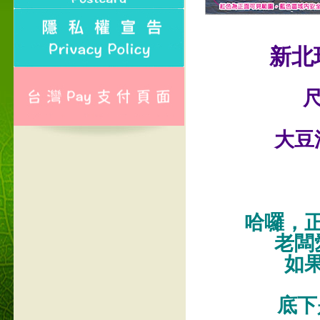
新北
尺
大豆
哈囉，
老闆
如
底下是