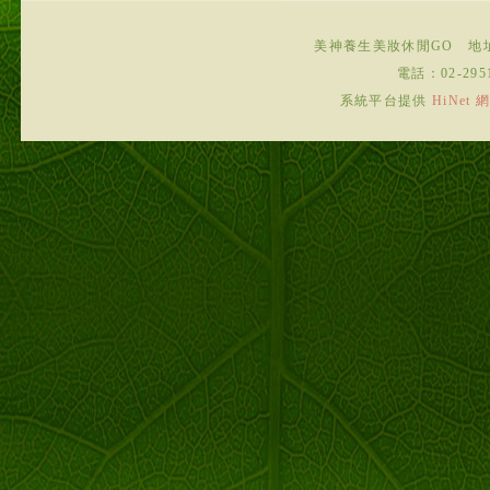
美神養生美妝休閒GO
地
電話：
02-295
系統平台提供
HiNe