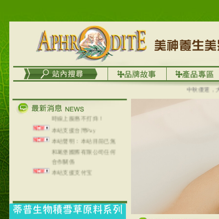
列，可以郵寄至部分亞太
地區～
在外租屋者、居住處無管
理員、不方便在工作地點
取件者，歡迎多多使用
【郵局i郵箱】的服務喔～
【i郵箱】設立的地點，請
進入內頁連結～
成功加入
中秋優選，大成
Line@aphrodite2020 24小
時線上服務不打烊！
本站支援台灣Pay
本站聲明：本站目前已無
和葛堡國際有限公司任何
合作關係
本站支援支付宝
2017年1月1日起，中国大
陆运费不限重量，调降为
NT$320(RMB￥71.00)