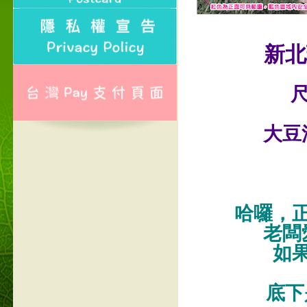
新北
尺
大豆
哈囉，
老闆
如
底下是