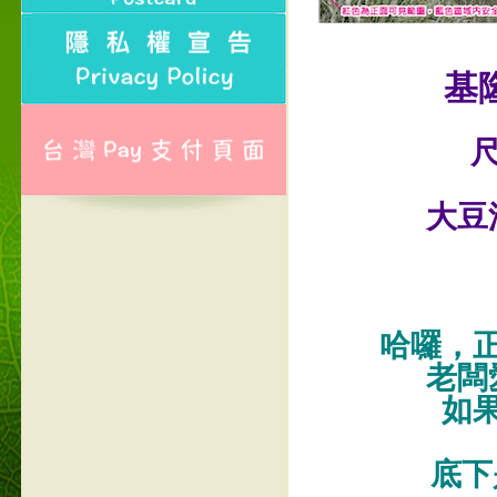
基
尺
大豆
哈囉，
老闆
如
底下是