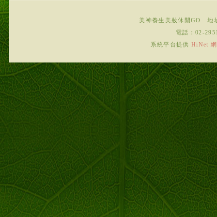
美神養生美妝休閒GO
地
電話：
02-295
系統平台提供
HiNe