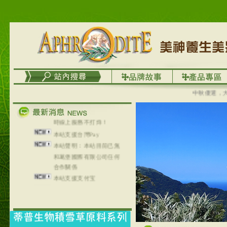
列，可以郵寄至部分亞太
地區～
在外租屋者、居住處無管
理員、不方便在工作地點
取件者，歡迎多多使用
【郵局i郵箱】的服務喔～
【i郵箱】設立的地點，請
進入內頁連結～
成功加入
中秋優選，大成慢
Line@aphrodite2020 24小
時線上服務不打烊！
本站支援台灣Pay
本站聲明：本站目前已無
和葛堡國際有限公司任何
合作關係
本站支援支付宝
2017年1月1日起，中国大
陆运费不限重量，调降为
NT$320(RMB￥71.00)