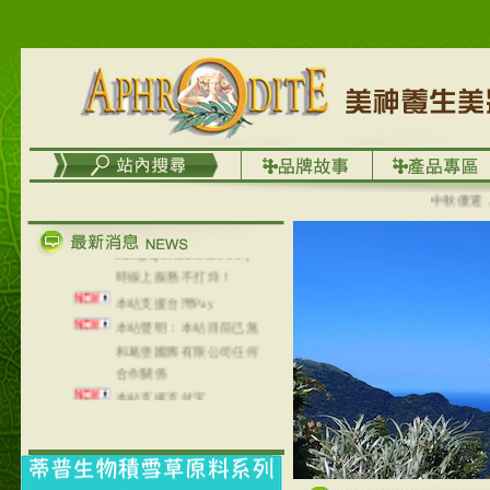
列，可以郵寄至部分亞太
地區～
在外租屋者、居住處無管
理員、不方便在工作地點
取件者，歡迎多多使用
【郵局i郵箱】的服務喔～
【i郵箱】設立的地點，請
進入內頁連結～
中秋優選，大成
成功加入
Line@aphrodite2020 24小
時線上服務不打烊！
本站支援台灣Pay
本站聲明：本站目前已無
和葛堡國際有限公司任何
合作關係
本站支援支付宝
2017年1月1日起，中国大
陆运费不限重量，调降为
NT$320(RMB￥71.00)