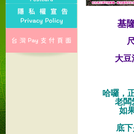
基
尺
大豆
哈囉，
老闆
如
底下是