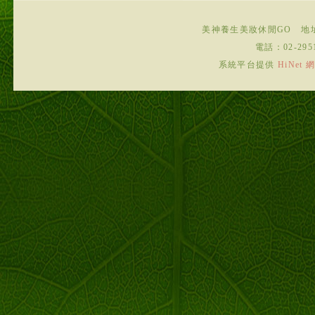
美神養生美妝休閒GO
地
電話：
02-295
系統平台提供
HiNe