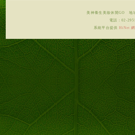
美神養生美妝休閒GO
地
電話：
02-295
系統平台提供
HiNe