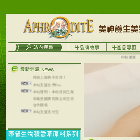
列，可以郵寄至部分亞太
地區～
在外租屋者、居住處無管
理員、不方便在工作地點
取件者，歡迎多多使用
【郵局i郵箱】的服務喔～
【i郵箱】設立的地點，請
進入內頁連結～
成功加入
中秋優選，大成
Line@aphrodite2020 24小
時線上服務不打烊！
本站支援台灣Pay
本站聲明：本站目前已無
和葛堡國際有限公司任何
合作關係
本站支援支付宝
2017年1月1日起，中国大
陆运费不限重量，调降为
NT$320(RMB￥71.00)