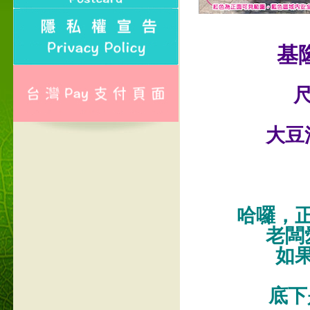
基
尺
大豆
哈囉，
老闆
如
底下是