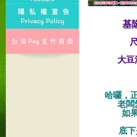
基
尺
大豆
哈囉，
老闆
如
底下是