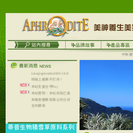
台灣澤芳面膜慕思潔顏系
列，可以郵寄至部分亞太
地區～
在外租屋者、居住處無管
理員、不方便在工作地點
取件者，歡迎多多使用
【郵局i郵箱】的服務喔～
【i郵箱】設立的地點，請
進入內頁連結～
中秋優選，
成功加入
Line@aphrodite2020 24小
時線上服務不打烊！
本站支援台灣Pay
本站聲明：本站目前已無
和葛堡國際有限公司任何
合作關係
本站支援支付宝
2017年1月1日起，中国大
陆运费不限重量，调降为
NT$320(RMB￥71.00)