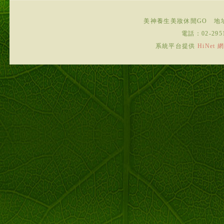
美神養生美妝休閒GO
地
電話：
02-295
系統平台提供
HiNe