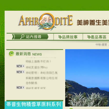
列，可以郵寄至部分亞太
地區～
在外租屋者、居住處無管
理員、不方便在工作地點
取件者，歡迎多多使用
【郵局i郵箱】的服務喔～
【i郵箱】設立的地點，請
進入內頁連結～
中秋優選，大成
成功加入
Line@aphrodite2020 24小
時線上服務不打烊！
本站支援台灣Pay
本站聲明：本站目前已無
和葛堡國際有限公司任何
合作關係
本站支援支付宝
2017年1月1日起，中国大
陆运费不限重量，调降为
NT$320(RMB￥71.00)