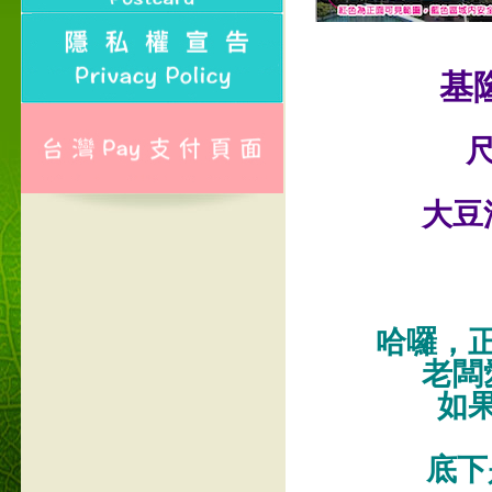
基
尺
大豆
哈囉，
老闆
如
底下是