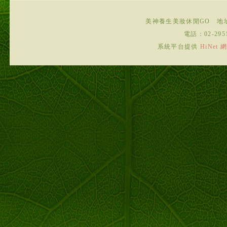
美神養生美妝休閒GO
地
電話：
02-295
系統平台提供
HiNe