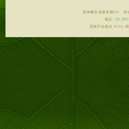
美神養生美妝休閒GO
地
電話：
02-295
系統平台提供
HiNe