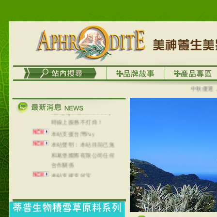
列，可以郵寄至部分亞太
地區～
在外租屋者、居住處無管
理員、不方便在工作地點
取件者，歡迎多多使用
【郵局i郵箱】的服務喔～
【i郵箱】設立的地點，請
進入內頁連結～
中秋優選，大成
成功加入
Line@aphrodite2020 24小
時線上服務不打烊！
本站支援台灣Pay
本站聲明：本站目前已無
和葛堡國際有限公司任何
合作關係
本站支援支付宝
2017年1月1日起，中国大
陆运费不限重量，调降为
NT$320(RMB￥71.00)