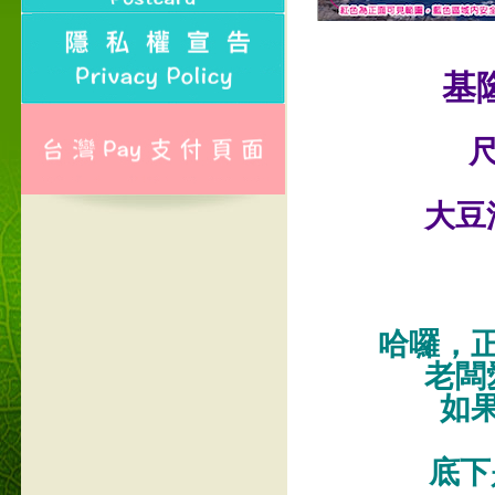
基
尺
大豆
哈囉，
老闆
如
底下是