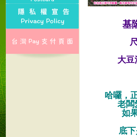
基
尺
大豆
哈囉，
老闆
如
底下是