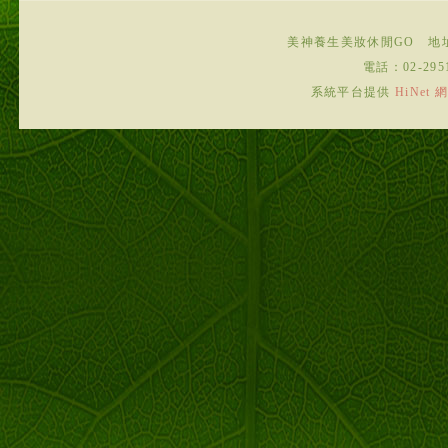
美神養生美妝休閒GO
地
電話：
02-295
系統平台提供
HiNe