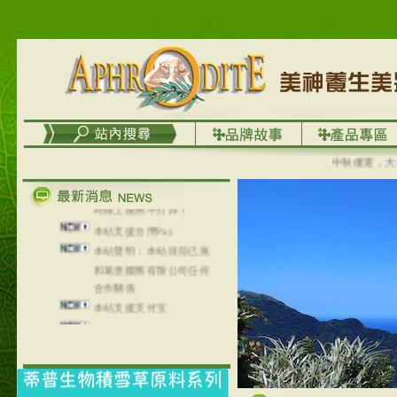
列，可以郵寄至部分亞太
地區～
在外租屋者、居住處無管
理員、不方便在工作地點
取件者，歡迎多多使用
【郵局i郵箱】的服務喔～
【i郵箱】設立的地點，請
進入內頁連結～
成功加入
中秋優選，大成慢
Line@aphrodite2020 24小
時線上服務不打烊！
本站支援台灣Pay
本站聲明：本站目前已無
和葛堡國際有限公司任何
合作關係
本站支援支付宝
2017年1月1日起，中国大
陆运费不限重量，调降为
NT$320(RMB￥71.00)