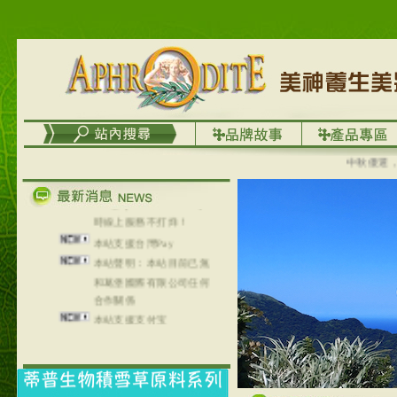
列，可以郵寄至部分亞太
地區～
在外租屋者、居住處無管
理員、不方便在工作地點
取件者，歡迎多多使用
【郵局i郵箱】的服務喔～
【i郵箱】設立的地點，請
進入內頁連結～
中秋優選，大成
成功加入
Line@aphrodite2020 24小
時線上服務不打烊！
本站支援台灣Pay
本站聲明：本站目前已無
和葛堡國際有限公司任何
合作關係
本站支援支付宝
2017年1月1日起，中国大
陆运费不限重量，调降为
NT$320(RMB￥71.00)