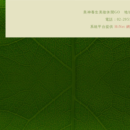
美神養生美妝休閒GO
地
電話：
02-295
系統平台提供
HiNe