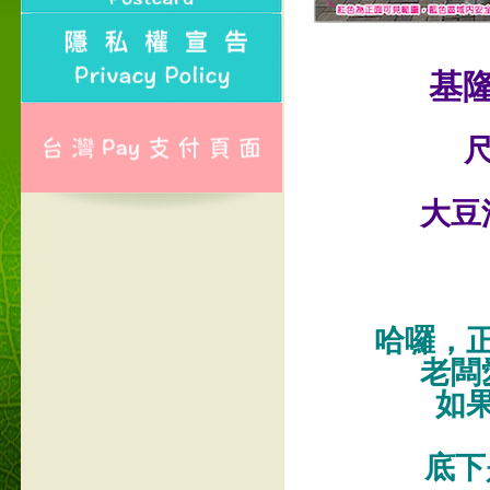
基
尺
大豆
哈囉，
老闆
如
底下是