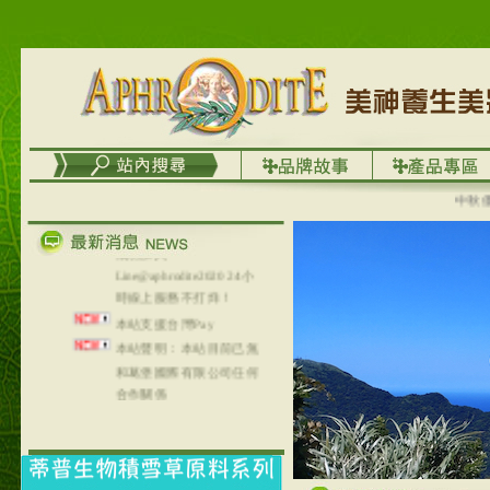
台灣澤芳面膜慕思潔顏系
列，可以郵寄至部分亞太
地區～
在外租屋者、居住處無管
理員、不方便在工作地點
取件者，歡迎多多使用
【郵局i郵箱】的服務喔～
【i郵箱】設立的地點，請
進入內頁連結～
中秋優選，
成功加入
Line@aphrodite2020 24小
時線上服務不打烊！
本站支援台灣Pay
本站聲明：本站目前已無
和葛堡國際有限公司任何
合作關係
本站支援支付宝
2017年1月1日起，中国大
陆运费不限重量，调降为
NT$320(RMB￥71.00)