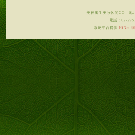
美神養生美妝休閒GO
地
電話：
02-295
系統平台提供
HiNe