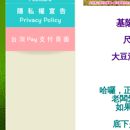
基
尺
大豆
哈囉，
老闆
如
底下是