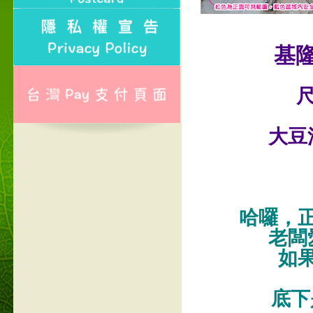
基
尺
大豆
哈囉，
老闆
如
底下是