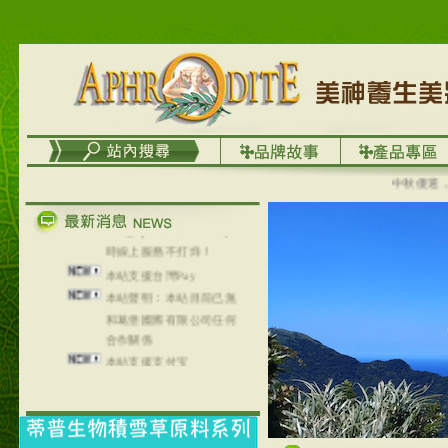
列，可以郵寄至部分亞太
地區～
在外租屋者、居住處無管
理員、不方便在工作地點
取件者，歡迎多多使用
【郵局i郵箱】的服務喔～
【i郵箱】設立的地點，請
進入內頁連結～
中秋優選，大成
成功加入
Line@aphrodite2020 24小
時線上服務不打烊！
本站支援台灣Pay
本站聲明：本站目前已無
和葛堡國際有限公司任何
合作關係
本站支援支付宝
2017年1月1日起，中国大
陆运费不限重量，调降为
NT$320(RMB￥71.00)