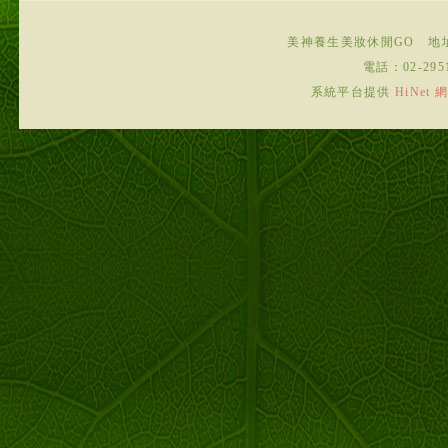
美神養生美妝休閒GO
地
電話：
02-295
系統平台提供
HiNe