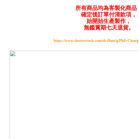
所有商品均為客製化商品
確定後訂單付清款項，
始開始生產製作，
無鑑賞期七天退貨。
https://www.shutterstock.com/zh-Hant/g/Phil+Chan