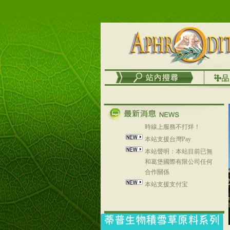
列，可以郵寄至部分亞太
地區～
在外租屋者、居住處無管
理員、不方便在工作地點
取件者，歡迎多多使用
【郵局i郵箱】的服務喔～
【i郵箱】設立的地點，請
進入內頁連結～
成功加入
Line@aphrodite2020 24小
時線上服務不打烊！
本站支援台灣Pay
本站聲明：本站目前已無
和葛堡國際有限公司任何
合作關係
本站支援支付宝
2017年1月1日起，中国大
陆运费不限重量，调降为
NT$320(RMB￥71.00)