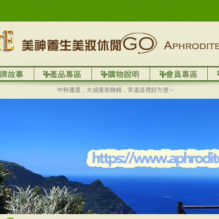
中秋優選，大成慢熬雞精，常溫送禮好方便～