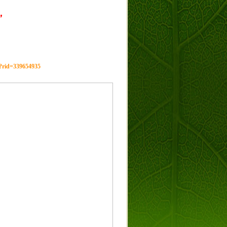
，
g?rid=339654935