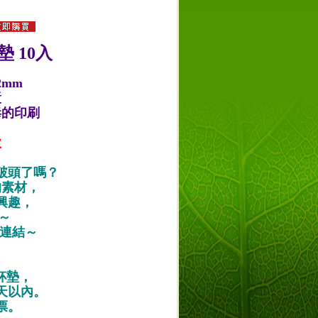
 10入
2mm
漿
毒的印刷
款
破頭了嗎？
的素材，
興趣，
唷～
作品連結～
紙杯墊，
天以內。
票。