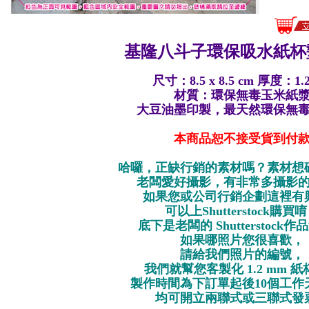
基隆八斗子環保
吸水紙杯墊
尺寸：8.5 x 8.5 cm 厚度：1.
材質：環保無毒玉米紙
大豆油墨印製，最天然環保無
本商品恕不接受貨到付
哈囉，正缺行銷的素材嗎？素材想
老闆愛好攝影，有非常多攝影
如果您或公司行銷企劃這裡有
可以上Shutterstock購買
底下是老闆的 Shutterstock
如果哪照片您很喜歡，
請給我們照片的編號，
我們就幫您客製化 1.2 mm 
製作時間為下訂單起後10個工作
均可開立兩聯式或三聯式發