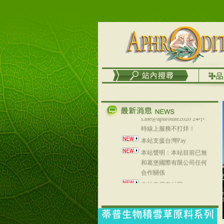
台灣澤芳面膜慕思潔顏系
列，可以郵寄至部分亞太
地區～
在外租屋者、居住處無管
理員、不方便在工作地點
取件者，歡迎多多使用
【郵局i郵箱】的服務喔～
【i郵箱】設立的地點，請
進入內頁連結～
成功加入
Line@aphrodite2020 24小
時線上服務不打烊！
本站支援台灣Pay
本站聲明：本站目前已無
和葛堡國際有限公司任何
合作關係
本站支援支付宝
2017年1月1日起，中国大
陆运费不限重量，调降为
NT$320(RMB￥71.00)