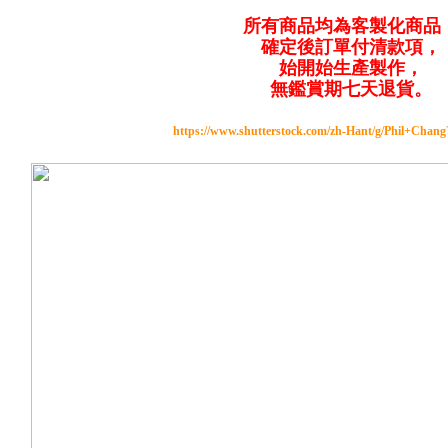
所有商品均為客製化商品
確定後訂單付清款項，
始開始生產製作，
無鑑賞期七天退貨。
https://www.shutterstock.com/zh-Hant/g/Phil+Chan