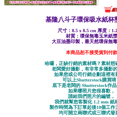
基隆八斗子環保
吸水紙杯墊
尺寸：8.5 x 8.5 cm 厚度：1.
材質：環保無毒玉米紙
大豆油墨印製，最天然環保無
本商品恕不接受貨到付
哈囉，正缺行銷的素材嗎？素材想
老闆愛好攝影，有非常多攝影
如果您或公司行銷企劃這裡有
可以上Shutterstock購買
底下是老闆的 Shutterstock
如果哪照片您很喜歡，
請給我們照片的編號，
我們就幫您客製化 1.2 mm 
製作時間為下訂單起後10個工作
均可開立兩聯式或三聯式發