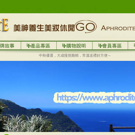
中秋優選，大成慢熬雞精，常溫送禮好方便～