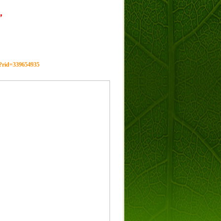
，
g?rid=339654935