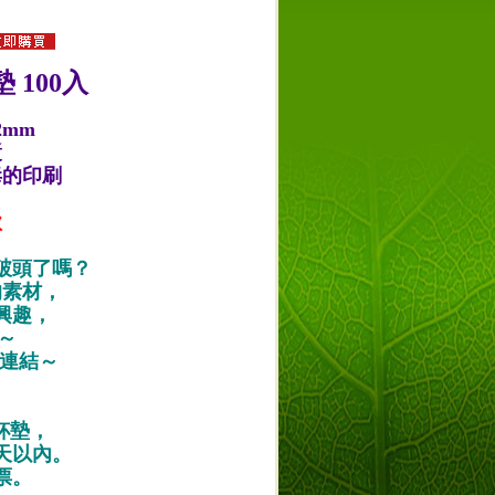
 100入
2mm
漿
毒的印刷
款
破頭了嗎？
的素材，
興趣，
唷～
作品連結～
紙杯墊，
天以內。
票。