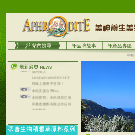
台灣澤芳面膜慕思潔顏系
列，可以郵寄至部分亞太
地區～
在外租屋者、居住處無管
理員、不方便在工作地點
取件者，歡迎多多使用
【郵局i郵箱】的服務喔～
【i郵箱】設立的地點，請
中秋優選
進入內頁連結～
成功加入
Line@aphrodite2020 24小
時線上服務不打烊！
本站支援台灣Pay
本站聲明：本站目前已無
和葛堡國際有限公司任何
合作關係
本站支援支付宝
2017年1月1日起，中国大
陆运费不限重量，调降为
NT$320(RMB￥71.00)