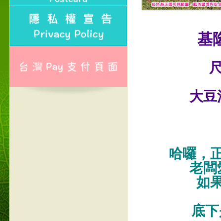
基
尺
大豆
哈囉，
老闆
如
底下是