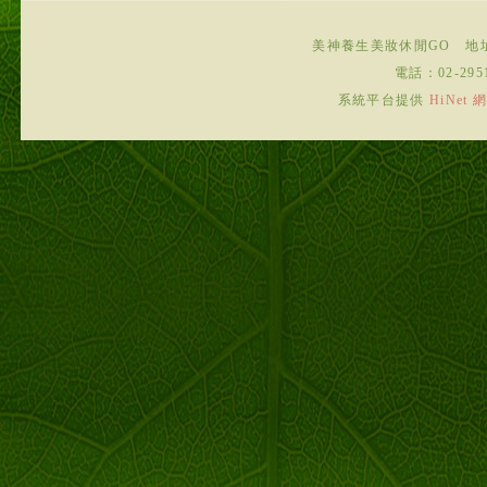
美神養生美妝休閒GO
地
電話：
02-295
系統平台提供
HiNe