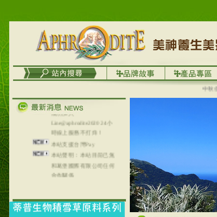
台灣澤芳面膜慕思潔顏系
列，可以郵寄至部分亞太
地區～
在外租屋者、居住處無管
理員、不方便在工作地點
取件者，歡迎多多使用
【郵局i郵箱】的服務喔～
【i郵箱】設立的地點，請
進入內頁連結～
中秋優選
成功加入
Line@aphrodite2020 24小
時線上服務不打烊！
本站支援台灣Pay
本站聲明：本站目前已無
和葛堡國際有限公司任何
合作關係
本站支援支付宝
2017年1月1日起，中国大
陆运费不限重量，调降为
NT$320(RMB￥71.00)