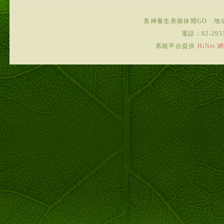
美神養生美妝休閒GO
地
電話：
02-295
系統平台提供
HiNe