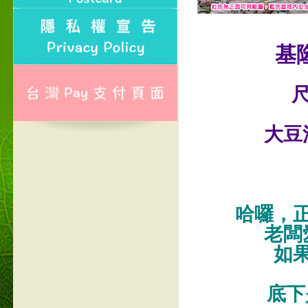
基
尺
大豆
哈囉，
老闆
如
底下是