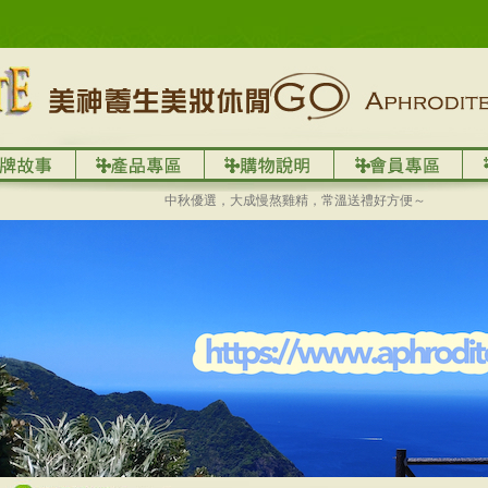
中秋優選，大成慢熬雞精，常溫送禮好方便～