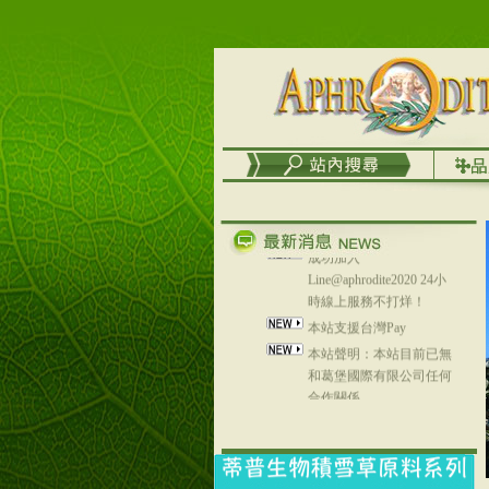
務
台灣澤芳面膜慕思潔顏系
列，可以郵寄至部分亞太
地區～
在外租屋者、居住處無管
理員、不方便在工作地點
取件者，歡迎多多使用
【郵局i郵箱】的服務喔～
【i郵箱】設立的地點，請
進入內頁連結～
成功加入
Line@aphrodite2020 24小
時線上服務不打烊！
本站支援台灣Pay
本站聲明：本站目前已無
和葛堡國際有限公司任何
合作關係
本站支援支付宝
2017年1月1日起，中国大
陆运费不限重量，调降为
NT$320(RMB￥71.00)