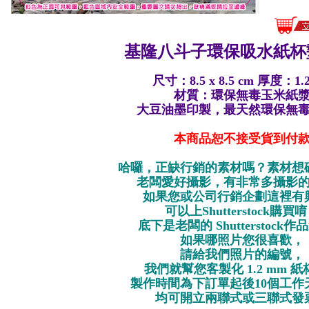
基隆八斗子環保
吸水紙杯墊
尺寸：8.5 x 8.5 cm 厚度：1.
材質：環保無毒玉米紙
大豆油墨印製，最天然環保無
本商品恕不接受貨到付
哈囉，正缺行銷的素材嗎？素材想
老闆愛好攝影，有非常多攝影
如果您或公司行銷企劃這裡有
可以上Shutterstock購買
底下是老闆的 Shutterstock
如果哪照片您很喜歡，
請給我們照片的編號，
我們就幫您客製化 1.2 mm 
製作時間為下訂單起後10個工作
均可開立兩聯式或三聯式發