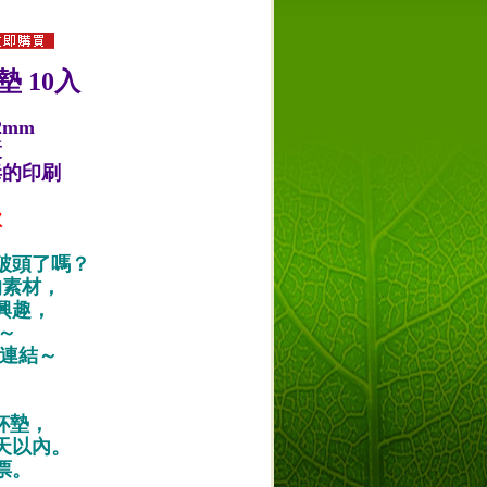
 10入
2mm
漿
毒的印刷
款
破頭了嗎？
的素材，
興趣，
唷～
作品連結～
紙杯墊，
天以內。
票。