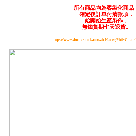
所有商品均為客製化商品
確定後訂單付清款項，
始開始生產製作，
無鑑賞期七天退貨。
https://www.shutterstock.com/zh-Hant/g/Phil+Chan