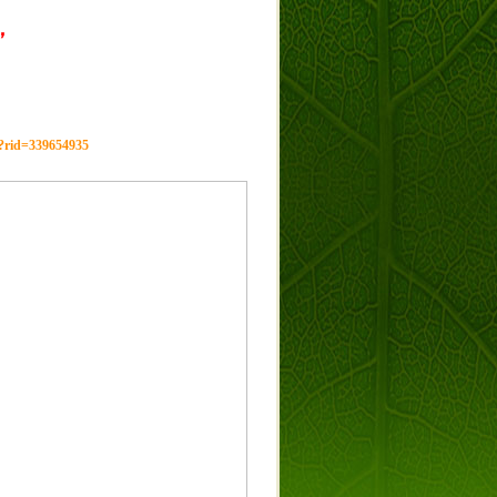
，
g?rid=339654935