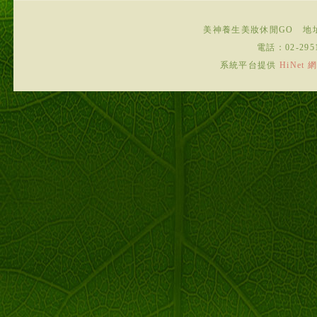
美神養生美妝休閒GO
地
電話：
02-295
系統平台提供
HiNe