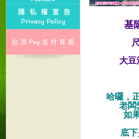
基
尺
大豆
哈囉，
老闆
如
底下是