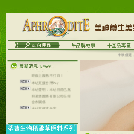
列，可以郵寄至部分亞太
地區～
在外租屋者、居住處無管
理員、不方便在工作地點
取件者，歡迎多多使用
【郵局i郵箱】的服務喔～
【i郵箱】設立的地點，請
進入內頁連結～
中秋優選，大
成功加入
Line@aphrodite2020 24小
時線上服務不打烊！
本站支援台灣Pay
本站聲明：本站目前已無
和葛堡國際有限公司任何
合作關係
本站支援支付宝
2017年1月1日起，中国大
陆运费不限重量，调降为
NT$320(RMB￥71.00)