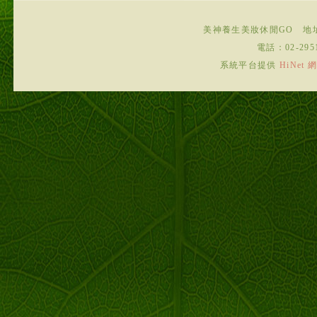
美神養生美妝休閒GO
地
電話：
02-295
系統平台提供
HiNe