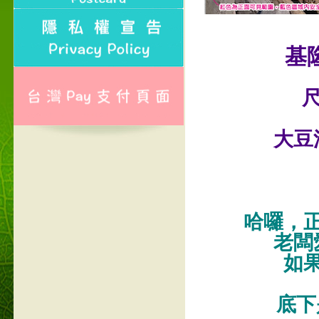
基
尺
大豆
哈囉，
老闆
如
底下是