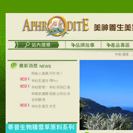
列，可以郵寄至部分亞太
地區～
在外租屋者、居住處無管
理員、不方便在工作地點
取件者，歡迎多多使用
【郵局i郵箱】的服務喔～
【i郵箱】設立的地點，請
進入內頁連結～
成功加入
中秋優選，大成
Line@aphrodite2020 24小
時線上服務不打烊！
本站支援台灣Pay
本站聲明：本站目前已無
和葛堡國際有限公司任何
合作關係
本站支援支付宝
2017年1月1日起，中国大
陆运费不限重量，调降为
NT$320(RMB￥71.00)