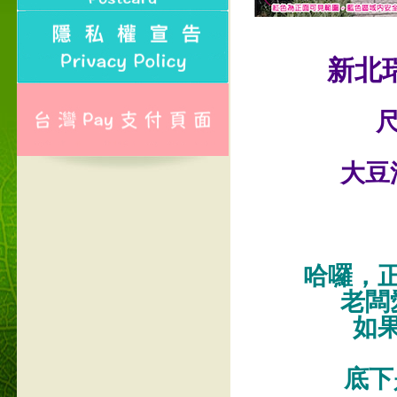
新北
尺
大豆
哈囉，
老闆
如
底下是