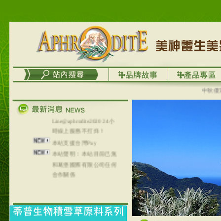
台灣澤芳面膜慕思潔顏系
列，可以郵寄至部分亞太
地區～
在外租屋者、居住處無管
理員、不方便在工作地點
取件者，歡迎多多使用
【郵局i郵箱】的服務喔～
【i郵箱】設立的地點，請
進入內頁連結～
中秋優選，
成功加入
Line@aphrodite2020 24小
時線上服務不打烊！
本站支援台灣Pay
本站聲明：本站目前已無
和葛堡國際有限公司任何
合作關係
本站支援支付宝
2017年1月1日起，中国大
陆运费不限重量，调降为
NT$320(RMB￥71.00)