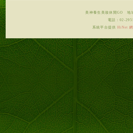
美神養生美妝休閒GO
地
電話：
02-295
系統平台提供
HiNe