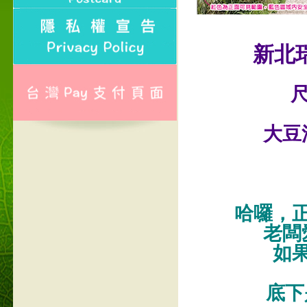
新北
尺
大豆
哈囉，
老闆
如
底下是