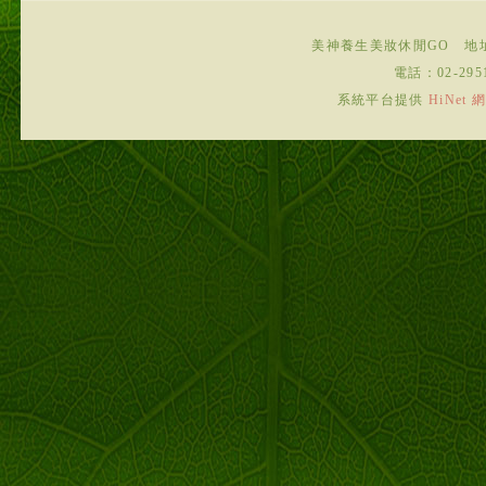
美神養生美妝休閒GO
地
電話：
02-295
系統平台提供
HiNe