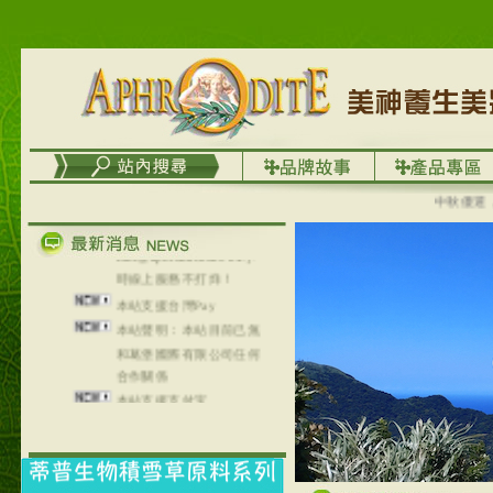
台灣澤芳面膜慕思潔顏系
列，可以郵寄至部分亞太
地區～
在外租屋者、居住處無管
理員、不方便在工作地點
取件者，歡迎多多使用
【郵局i郵箱】的服務喔～
【i郵箱】設立的地點，請
進入內頁連結～
中秋優選，大
成功加入
Line@aphrodite2020 24小
時線上服務不打烊！
本站支援台灣Pay
本站聲明：本站目前已無
和葛堡國際有限公司任何
合作關係
本站支援支付宝
2017年1月1日起，中国大
陆运费不限重量，调降为
NT$320(RMB￥71.00)