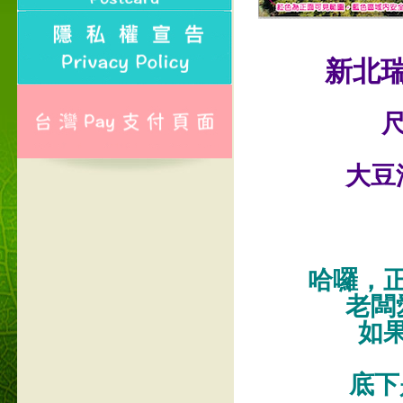
新北
尺
大豆
哈囉，
老闆
如
底下是