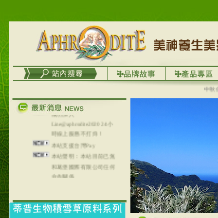
台灣澤芳面膜慕思潔顏系
列，可以郵寄至部分亞太
地區～
在外租屋者、居住處無管
理員、不方便在工作地點
取件者，歡迎多多使用
【郵局i郵箱】的服務喔～
【i郵箱】設立的地點，請
中秋優選
進入內頁連結～
成功加入
Line@aphrodite2020 24小
時線上服務不打烊！
本站支援台灣Pay
本站聲明：本站目前已無
和葛堡國際有限公司任何
合作關係
本站支援支付宝
2017年1月1日起，中国大
陆运费不限重量，调降为
NT$320(RMB￥71.00)