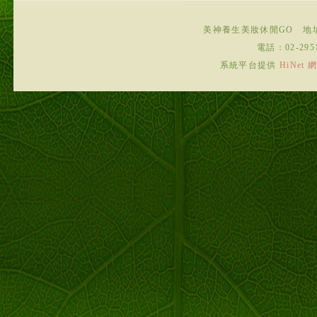
美神養生美妝休閒GO
地
電話：
02-295
系統平台提供
HiNe